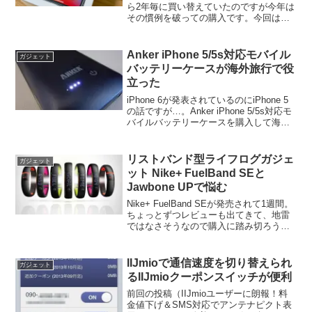
ら2年毎に買い替えていたのですが今年は
その慣例を破っての購入です。今回は数
日使ってみての感想をまとめてみます。
予約開始と同時に予約私は基本、SIMフ
リーのiPhoneを買うことにしていたの...
Anker iPhone 5/5s対応モバイル
ガジェット
バッテリーケースが海外旅行で役
立った
iPhone 6が発表されているのにiPhone 5
の話ですが…。Anker iPhone 5/5s対応モ
バイルバッテリーケースを購入して海外
旅行で使ってみました。Anker
iPhone5/5s 対応 MFI認証 モバイルバッテ
リーケース...
リストバンド型ライフログガジェ
ガジェット
ット Nike+ FuelBand SEと
Jawbone UPで悩む
Nike+ FuelBand SEが発売されて1週間。
ちょっとずつレビューも出てきて、地雷
ではなさそうなので購入に踏み切ろうか
悩んでいる。また、このタイミングで類
似商品のJawbone UPを見るといくつかの
店舗で在庫があるようなので、さら...
IIJmioで通信速度を切り替えられ
ガジェット
るIIJmioクーポンスイッチが便利
前回の投稿（IIJmioユーザーに朗報！料
金値下げ＆SMS対応でアンテナピクト表