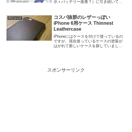
示＋バッテリー改善？）に引き続いて
IIJmioの話。今回はIIJmioクーポンスイッ
チ（みおぽん）を使って高速/低速通信の
切り替えを試してみた。
コスパ抜群のレザーっぽい
ガジェット
iPhone 6用ケース Thinnest
Leathercase
iPhoneにはケースを付けて使っているの
ですが、現在使っているケースの塗装が
はがれて新しいケースを探していまし
た。たまたま見つけたMAXTRENDの
Thinnest Leathercaseが、オシャレであり
ながら厚み0.9mm、重さ約5g...
スポンサーリンク