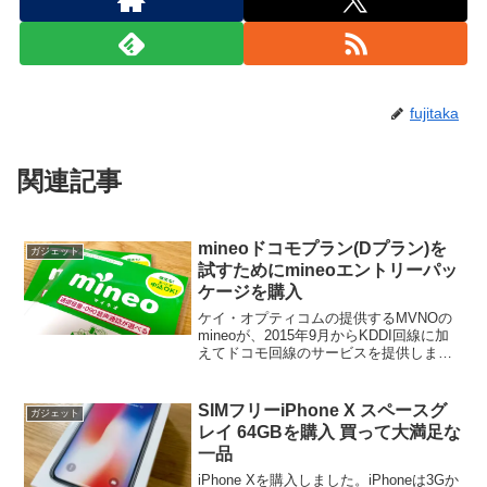
fujitaka
関連記事
mineoドコモプラン(Dプラン)を
ガジェット
試すためにmineoエントリーパッ
ケージを購入
ケイ・オプティコムの提供するMVNOの
mineoが、2015年9月からKDDI回線に加
えてドコモ回線のサービスを提供しま
す。キャンペーンを考慮するとなかなか
魅力的なので、事前準備として契約事務
手数料が不要にになるmineoエントリーパ
SIMフリーiPhone X スペースグ
ガジェット
ッケー...
レイ 64GBを購入 買って大満足な
一品
iPhone Xを購入しました。iPhoneは3Gか