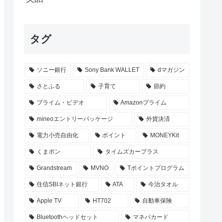
タグ
ソニー銀行
Sony Bank WALLET
dマガジン
さとふる
子育て
節約
プライム・ビデオ
Amazonプライム
mineoエントリーパッケージ
外貨決済
電力小売自由化
ポイント
MONEYKit
くまポン
タイムズカープラス
Grandstream
MVNO
Tポイントプログラム
住信SBIネット銀行
ATA
今治タオル
Apple TV
HT702
自動車保険
Bluetoothヘッドセット
マネパカード