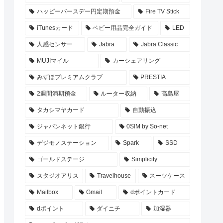
ハッピーバースデー円定期預金
Fire TV Stick
iTunesカード
ベビー用品完全ガイド
LED
人感センサー
Jabra
Jabra Classic
MUJIマイル
カーシェアリング
みずほプレミアムクラブ
PRESTIA
2週間満期預金
ルーター収納
高島屋
タカシマヤカード
自動振込
ジャパンネット銀行
0SIM by So-net
デジモノステーション
Spark
SSD
ゴールドステージ
Simplicity
スタジオアリス
Travelhouse
スーツケース
Mailbox
Gmail
dポイントカード
dポイント
ダイニチ
加湿器