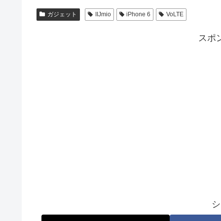
ガジェット
IIJmio
iPhone 6
VoLTE
スポ
シ