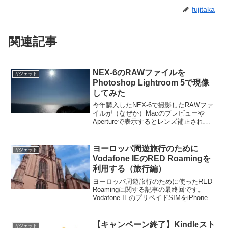
fujitaka
関連記事
NEX-6のRAWファイルを
ガジェット
Photoshop Lightroom 5で現像
してみた
今年購入したNEX-6で撮影したRAWファ
イルが（なぜか）Macのプレビューや
Apertureで表示するとレンズ補正されな
い･･･。そこでAdobe Photoshop
Lightroom 5で試してみたらちゃんとレン
ズ補正されたのでメモし...
ヨーロッパ周遊旅行のために
ガジェット
Vodafone IEのRED Roamingを
利用する（旅行編）
ヨーロッパ周遊旅行のために使ったRED
Roamingに関する記事の最終回です。
Vodafone IEのプリペイドSIMをiPhone 5
に入れ、実際にヨーロッパ周遊旅行にて5
ヶ国（RED Roaming対象外国を含めると
6ヶ国）で使ってみ...
【キャンペーン終了】Kindleスト
ガジェット