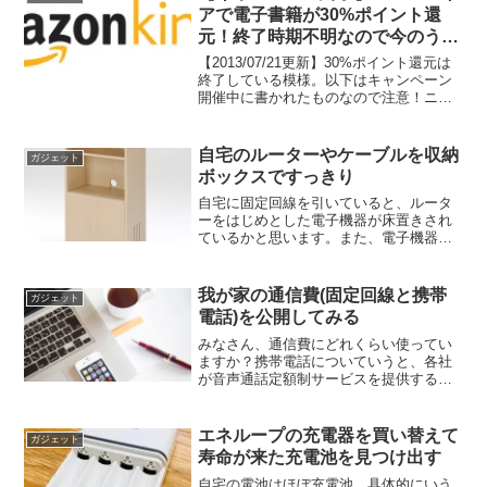
アで電子書籍が30%ポイント還
元！終了時期不明なので今のうち
に買っておこう
【2013/07/21更新】30%ポイント還元は
終了している模様。以下はキャンペーン
開催中に書かれたものなので注意！ニュ
ースになっていたので紹介。Amazon
Kindleストアの電子書籍版の購入でKindle
価格の30%のポイントが付与さ...
自宅のルーターやケーブルを収納
ガジェット
ボックスですっきり
自宅に固定回線を引いていると、ルータ
ーをはじめとした電子機器が床置きされ
ているかと思います。また、電子機器に
は電源等のケーブル類もあり、配線が整
理されていないと部屋が煩雑に見えてし
まいます。今回、ルーター類を整理しよ
我が家の通信費(固定回線と携帯
ガジェット
うと思い立ち、雑多に置か...
電話)を公開してみる
みなさん、通信費にどれくらい使ってい
ますか？携帯電話についていうと、各社
が音声通話定額制サービスを提供するよ
うになって通信費が高くなったと思いま
す。その一方で、携帯電話と固定回線の
セット割引もあり、複雑さがどんどん広
エネループの充電器を買い替えて
ガジェット
く深くなっている気がしま...
寿命が来た充電池を見つけ出す
自宅の電池はほぼ充電池、具体的にいう