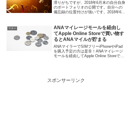
滞りがちですが、2018年6月末の自分自身
のポートフォリオの公開です。自分への
備忘録の位置付けが強いです。2018年6月
末のポートフォリオでは、2018年6月29
日時点のポートフォリオを公開します。
いくつか条件があるので列挙しておきま
ANAマイレージモールを経由し
マネー
す。 ...
てApple Online Storeで買い物す
るとANAマイルが貯まる
ANAマイラーでSIMフリーiPhoneやiPad
を購入予定の方は是非！ANAマイレージ
モールを経由してApple Online Storeで買
い物すると200円につき1マイルが貯まり
ます。Apple Online Store｜ANAマイレ...
スポンサーリンク