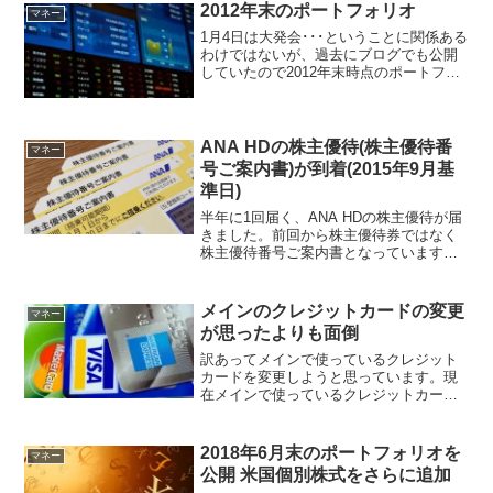
屋書店なら洗練されたTカードを作ること
2012年末のポートフォリオ
マネー
が...
1月4日は大発会･･･ということに関係ある
わけではないが、過去にブログでも公開
していたので2012年末時点のポートフォ
リオを計算する。定期的にポートフォリ
オを見直すことによって必要であればリ
バランスすることができるからだ。さっ
そくポートフォ...
ANA HDの株主優待(株主優待番
マネー
号ご案内書)が到着(2015年9月基
準日)
半年に1回届く、ANA HDの株主優待が届
きました。前回から株主優待券ではなく
株主優待番号ご案内書となっています。
有効期間は2015年12月1日から2016年11
月30日まで。これがあれば、年末年始で
も国内営業全路線が片道普通運賃の50％
メインのクレジットカードの変更
マネー
割...
が思ったよりも面倒
訳あってメインで使っているクレジット
カードを変更しようと思っています。現
在メインで使っているクレジットカード
は楽天プレミアムカードなのですが、こ
れをANAスーパーフライヤーズゴールド
カードに変更しようとしています。その
2018年6月末のポートフォリオを
マネー
ために公共料金の支払い...
公開 米国個別株式をさらに追加