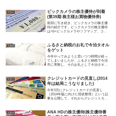
ビックカメラの株主優待が到着
マネー
(第39期 株主様お買物優待券)
前回に引き続き、ビックカメラの株主優
待の紹介です。ビックカメラの株主優待
は<b>ビックカメラやソフマップ、コジ
マで利用できる「株主様お買物優待券」
</b>です。1年に2回(2月末基準、8月末基
準)、保有株数に応じた金額の株主優待券
ふるさと納税のお礼で今治タオル
マネー
が届きます。加えて、1年に1回(8月末基
をゲット
準)保有期間に応じた長期保有株主優待も
あります。
今年やってみようと思いつつ時間が経っ
てしまいましたが、ふるさと納税で今治
市に寄附し、そのお礼として今治タオル
をもらいました。ふるさと納税というと
ちょっと高級な食品がメインになってし
まっていますが、ちょっと高級な日用品
クレジットカードの見直し(2014
マネー
というのもいいかもしれま...
年は結局こうなりました)
今年3月にクレジットカードの見直し
（2014年版に向けた現状整理）という記
事を公開して、それからクレジットカー
ドの見直しをするために雑誌を再読中を
経て、2014年末に見直したクレジットカ
ードを公開します。クレジットカードの
ANA HDの株主優待(株主優待番
マネー
枚数自体を削減した...