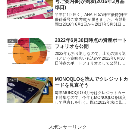
号ご案内書)が到着(2016年3月基
準日)
半年に1回届く、ANA HDの株主優待(株主
優待番号ご案内書)が届きました。有効期
間は2016年6月1日から2017年5月31日ま
で。株主優待を利用すると年末年始でも
国内営業全路線が片道普通運賃の50％割
引で利用できます。株主優待のご案内 ...
2022年6月30日時点の資産ポート
マネー
フォリオを公開
2022年も折り返しなので、上期の振り返
りという意味合いも込めて2022年6月30
日時点のポートフォリオとして公開しま
す。ほぼ個人の振り返り用です。ポート
フォリオ公開にあたっての前提条件いつ
もの前置きです。 現金等の生活防衛資金
MONOQLOを読んでクレジットカ
マネー
はポートフォ...
ードを見直そう
毎年MONOQLO 4月号はクレジットカー
ド特集なので、今年もMONOQLOを購入
して見直しを行う。既に2012年末に見直
ししているので、今回の見直しでのクレ
ジットカードの入れ替えはなし。しかし
ながらMONOQLOを読んでいて参考にな
った点...
スポンサーリンク