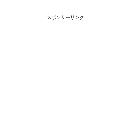
催期間は2014年11月14日（金）から11月
25日（火）まで。［予告］「無印良品週
間」開催のお知ら...
スポンサーリンク