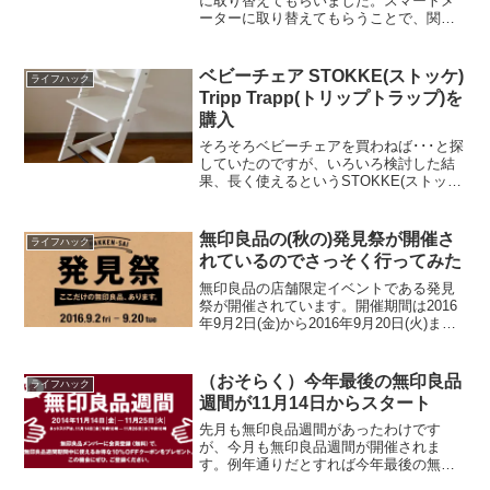
に取り替えてもらいました。スマートメ
ーターに取り替えてもらうことで、関西
電力のはぴeみる電(電気ご使用量のお知
らせ照会サービス)で電気使用量を1時間
単位で確認することができます。本記事
ベビーチェア STOKKE(ストッケ)
ライフハック
では具体的に実施した...
Tripp Trapp(トリップトラップ)を
購入
そろそろベビーチェアを買わねば･･･と探
していたのですが、いろいろ検討した結
果、長く使えるというSTOKKE(ストッ
ケ)のTripp Trapp(トリップトラップ)に落
ちつきました。ストッケ トリップトラッ
プ ホワイトposted with...
無印良品の(秋の)発見祭が開催さ
ライフハック
れているのでさっそく行ってみた
無印良品の店舗限定イベントである発見
祭が開催されています。開催期間は2016
年9月2日(金)から2016年9月20日(火)ま
で。実施店舗は下記の10店舗。 有楽町 池
袋西武 渋谷西武 丸井吉祥寺店 テラスモ
ール湘南 名古屋名鉄百貨店 グラン...
（おそらく）今年最後の無印良品
ライフハック
週間が11月14日からスタート
先月も無印良品週間があったわけです
が、今月も無印良品週間が開催されま
す。例年通りだとすれば今年最後の無印
良品週間になります。無印良品週間の開