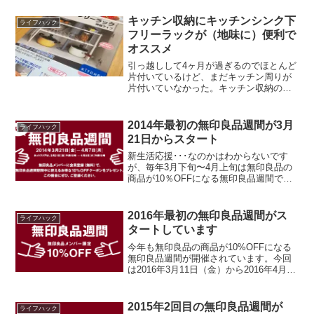
効果も得られるのでオススメできます。
私が購入したのは三栄水栓のRAINYで
キッチン収納にキッチンシンク下
ライフハック
す。
フリーラックが（地味に）便利で
オススメ
引っ越しして4ヶ月が過ぎるのでほとんど
片付いているけど、まだキッチン周りが
片付いていなかった。キッチン収納のキ
ッチンシンク下フリーラックを購入。実
はこれ、MONOQLOの格安家具完全ガイ
ドで紹介されていたモノ。楽天で1,480円
2014年最初の無印良品週間が3月
ライフハック
也。キッチン...
21日からスタート
新生活応援･･･なのかはわからないです
が、毎年3月下旬〜4月上旬は無印良品の
商品が10％OFFになる無印良品週間で
す。今回は2014年3月21日から4月7日ま
で。前回の無印良品週間は2013年11月で
したので、2014年最初の無印良品週間
2016年最初の無印良品週間がス
ライフハック
に...
タートしています
今年も無印良品の商品が10%OFFになる
無印良品週間が開催されています。今回
は2016年3月11日（金）から2016年4月月
4日（月）までとなっており、昨年とほぼ
同じ期間です。ちなみに、無印良品週間
は定期的に開催されており、2015年は下
2015年2回目の無印良品週間が
ライフハック