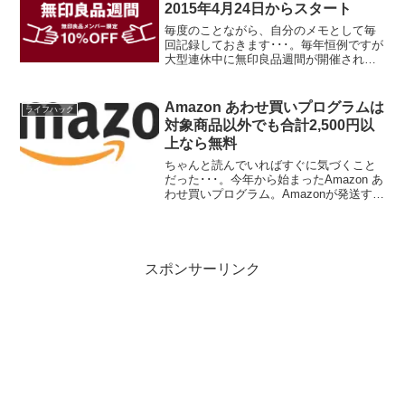
記...
2015年4月24日からスタート
毎度のことながら、自分のメモとして毎
回記録しておきます･･･。毎年恒例ですが
大型連休中に無印良品週間が開催されま
す。期間は2015年4月24日（金）から5月
7日（木）まで。期間中は無印良品の店舗
とネットストアにて10%OFFで商品が買
Amazon あわせ買いプログラムは
ライフハック
えます...
対象商品以外でも合計2,500円以
上なら無料
ちゃんと読んでいればすぐに気づくこと
だった･･･。今年から始まったAmazon あ
わせ買いプログラム。Amazonが発送する
商品のうち、あわせ買い対象商品は発送
する商品の合計が2,500円以上にならない
と、送料がかかるどころか購入すらでき
な...
スポンサーリンク