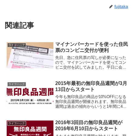
fujitaka
関連記事
マイナンバーカードを使った住民
ライフハック
票のコンビニ交付が便利
先日、急に住民票の写しが必要になった
ので、マイナンバーカードを使ってコン
ビニ交付を試してみました。平日に会社
を休んで市役所に行く必要がなく、近く
のコンビニで簡単に取得できるので非常
に便利です。目次 コンビニ交付とは 自治
2015年最初の無印良品週間が3月
ライフハック
体が対応しているか確...
13日からスタート
今年も無印良品の商品が10%OFFになる
無印良品週間が開催されます。無印良品
週間は過去の傾向からいうと1年間に4回
開催され、3月〜4月は1回目の無印良品週
間になります。2014年は2014年3月21日
から4月7日までだったのに対して、今年
2016年3回目の無印良品週間が
ライフハック
は...
2016年6月10日からスタート