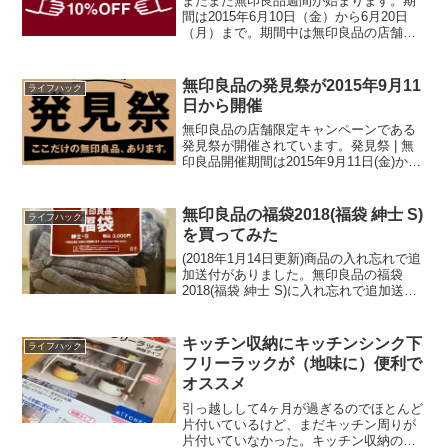
またまた無印良品週間が始まります。期
間は2015年6月10日（金）から6月20日
（月）まで。期間中は無印良品の店舗と
ネットストアにて10%OFFで商品が買え
ます。ここ数年の傾向から、今回を逃す
と次回は10月まで無印良品週間はないは
無印良品の発見祭が2015年9月11
ライフハック
ずですので...
日から開催
無印良品の店舗限定キャンペーンである
発見祭が開催されています。発見祭 | 無
印良品開催期間は2015年9月11日(金)から
2015年9月28日(月)まで。実施店舗は下記
の11店舗。 有楽町 池袋西武 渋谷西武 丸
井吉祥寺店 テラスモール湘南...
無印良品の福袋2018(福袋 紳士 S)
ライフハック
を買ってみた
(2018年1月14日更新)商品の入れ忘れで追
加送付がありました。無印良品の福袋
2018(福袋 紳士 S)に入れ忘れで追加送付 |
fujitaka.net普段は全く福袋に興味がない
のですが、たまたま抽選販売に当たって
しまったので手に入れて...
キッチン収納にキッチンシンク下
ライフハック
フリーラックが（地味に）便利で
オススメ
引っ越しして4ヶ月が過ぎるのでほとんど
片付いているけど、まだキッチン周りが
片付いていなかった。キッチン収納のキ