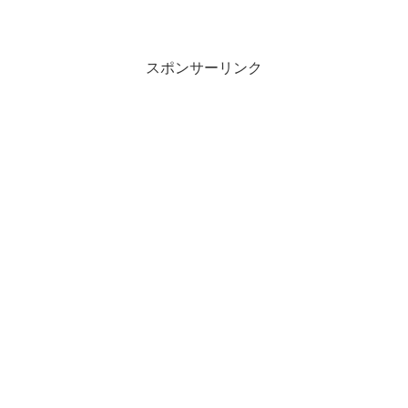
ッチンシンク下フリーラックを購入。実
はこれ、MONOQLOの格安家具完全ガイ
ドで紹介されていたモノ。楽天で1,480円
也。キッチン...
スポンサーリンク