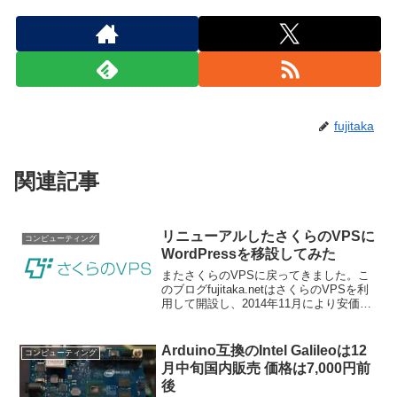
fujitaka
関連記事
リニューアルしたさくらのVPSに
コンピューティング
WordPressを移設してみた
またさくらのVPSに戻ってきました。こ
のブログfujitaka.netはさくらのVPSを利
用して開設し、2014年11月により安価な
DigitalOceanに移設していました。そして
2015年1月末にリニューアルしたさくらの
VPSに再度移設...
Arduino互換のIntel Galileoは12
コンピューティング
月中旬国内販売 価格は7,000円前
後