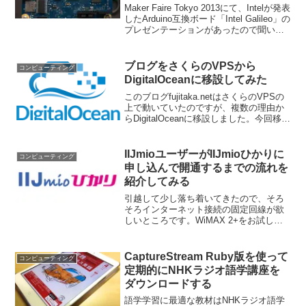
Maker Faire Tokyo 2013にて、Intelが発表
したArduino互換ボード「Intel Galileo」の
プレゼンテーションがあったので聞いて
きた。日本国内販売は12月中旬、価格は
7,000円前後になる見込みらしい。
ブログをさくらのVPSから
コンピューティング
DigitalOceanに移設してみた
このブログfujitaka.netはさくらのVPSの
上で動いていたのですが、複数の理由か
らDigitalOceanに移設しました。今回移設
した経緯について簡単にまとめておきま
す。目次 さくらのVPSの環境を作り直し
たい 移設先のDigita...
IIJmioユーザーがIIJmioひかりに
コンピューティング
申し込んで開通するまでの流れを
紹介してみる
引越して少し落ち着いてきたので、そろ
そろインターネット接続の固定回線が欲
しいところです。WiMAX 2+をお試しし
てみましたが、やはり安定する固定回線
がいいなーと思っています･･･。引越先の
マンションには既にフレッツ光の設備が
CaptureStream Ruby版を使って
コンピューティング
あるということ...
定期的にNHKラジオ語学講座を
ダウンロードする
語学学習に最適な教材はNHKラジオ語学