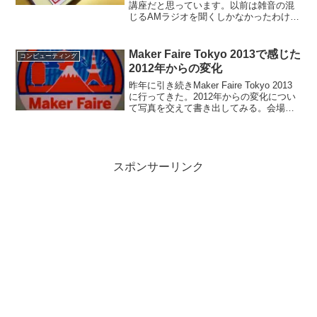
講座だと思っています。以前は雑音の混
じるAMラジオを聞くしかなかったわけで
すが、現在ではらじる★らじるでクリア
な音声で聞くことができたり、聞き逃し
てもNHKゴガクから1週間前の番組をスト
Maker Faire Tokyo 2013で感じた
コンピューティング
リーミング再生す...
2012年からの変化
昨年に引き続きMaker Faire Tokyo 2013
に行ってきた。2012年からの変化につい
て写真を交えて書き出してみる。会場面
積が大きくなった今年のMaker Faire
Tokyoは日本未来科学館だけでなく、近く
のタイム24ビルま...
スポンサーリンク