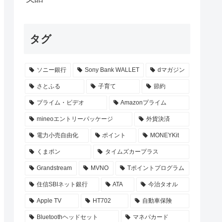
タグ
ソニー銀行
Sony Bank WALLET
dマガジン
さとふる
子育て
節約
プライム・ビデオ
Amazonプライム
mineoエントリーパッケージ
外貨決済
電力小売自由化
ポイント
MONEYKit
くまポン
タイムズカープラス
Grandstream
MVNO
Tポイントプログラム
住信SBIネット銀行
ATA
今治タオル
Apple TV
HT702
自動車保険
Bluetoothヘッドセット
マネパカード