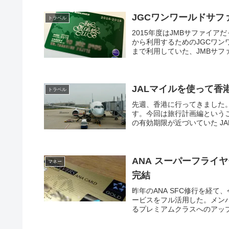
JGCワンワールドサフ
トラベル
2015年度はJMBサファイ
から利用するためのJGCワ
まで利用していた、JMBサファ
JALマイルを使って香
トラベル
先週、香港に行ってきました
す。今回は旅行計画編というこ
の有効期限が近づいていた JALマ
ANA スーパーフライヤ
マネー
完結
昨年のANA SFC修行を経
ービスをフル活用した。メン
るプレミアムクラスへのアップグ