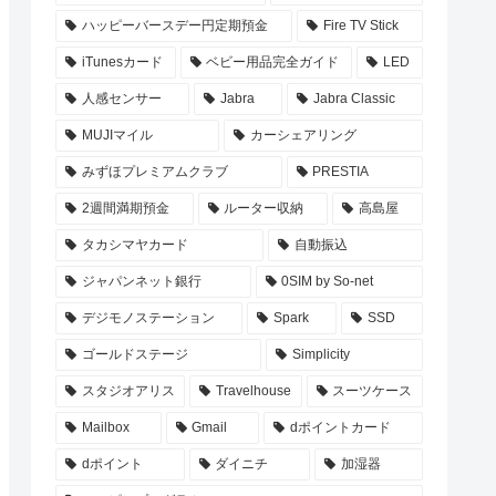
ハッピーバースデー円定期預金
Fire TV Stick
iTunesカード
ベビー用品完全ガイド
LED
人感センサー
Jabra
Jabra Classic
MUJIマイル
カーシェアリング
みずほプレミアムクラブ
PRESTIA
2週間満期預金
ルーター収納
高島屋
タカシマヤカード
自動振込
ジャパンネット銀行
0SIM by So-net
デジモノステーション
Spark
SSD
ゴールドステージ
Simplicity
スタジオアリス
Travelhouse
スーツケース
Mailbox
Gmail
dポイントカード
dポイント
ダイニチ
加湿器