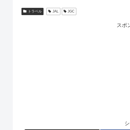
トラベル
JAL
JGC
スポ
シ