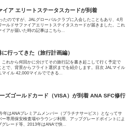
ァイア エリートステータスカードが到着
アだったのですが、JALグローバルクラブに入会したこともあり、4月
ンワールドサファイアエリートステイタスカードが届きました。これ
イアが届いた時の記事はこちら...
港に行ってきた（旅行計画編）
。これから何回かに分けてその旅行記を書き起こして行く予定で
とで、背景からフライト選択までを紹介します。目次 JALマイル
イル 42,000マイルでできる...
ーズゴールドカード（VISA）が到着 ANA SFC修行
て、今年はANAプレミアムメンバー（プラチナサービス）となってサ
バー専用保安検査場やラウンジ利用、アップグレードポイントによ
レード等、2013年はANAで快...