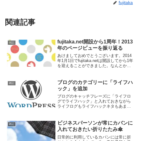
fujitaka
関連記事
fujitaka.net開設から1周年！2013
雑記
年のページビューを振り返る
あけましておめでとうございます。2014
年1月1日でfujitaka.netは開設してから1年
を迎えることができました。なんとか続
けることができたのも、（少数派だと思
いますが）本ブログの更新を楽しみにし
ている方があってことだと思います。今
ブログのカテゴリーに「ライフハ
雑記
年...
ック」を追加
ブログのキャッチフレーズに「ライフロ
グでライフハック」と入れておきながら
ライフログもライフハックネタもあまり
書いていないこの頃･･･。今後、生活に密
着したネタが増えそうなので、ブログの
カテゴリーに「ライフハック」を追加し
ビジネスパーソンが常にカバンに
雑記
てみた。ひとまずIK...
入れておきたい折りたたみ傘
日常的に利用しているカバンには常に折