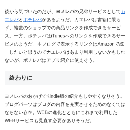
後から気づいたのだが、
ヨメレバ
の兄弟サービスとして
カ
エレバ
と
ポチレバ
があるようだ。カエレバは書籍に限ら
ず、複数のショップでの商品リンクを作成できるサービ
ス。一方、ポチレバはiTunesへのリンクを作成できるサー
ビスのようだ。本ブログで表示するリンクはAmazonで統
一したいと思うのでカエレバはあまり利用しないかもしれ
ないが、ポチレバはアプリ紹介に使えそう。
終わりに
ヨメレバのおかげでKindle版の紹介もしやすくなりそう。
ブログパーツはブログの内容を充実させるためのなくては
ならない存在。WEBの進化とともにこれまで利用した
WEBサービスも見直す必要がありそうだ。