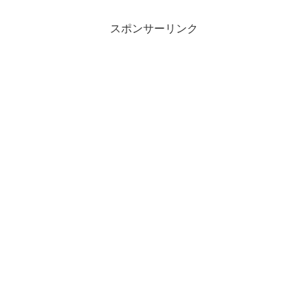
原始的にaタグを使っていました。これを
ブログカードの形式でこ...
スポンサーリンク