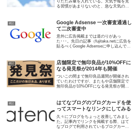
りたたみ傘を入れている。天気予報を見
る習慣があまりないのと、急な天気の変
化にも対応できるようにするためだ。こ
こ数年、いろいろと折りたたみ傘を調べ
て試してみたが、その結果、常用してい
Google Adsense 一次審査通過し
雑記
る2本＋試してみたい1本...
て二次審査中
意外に広告掲載までは道のりがあっ
た･･･。先日の記事（fujitaka.netに広告を
貼るべくGoogle Adsenseに申し込んでみ
た）で一次審査中だったが、記事を投稿
して数時間後には一次審査が通過してい
た。これで広告掲載･･･と思いき...
店舗限定で無印良品が10%OFFに
雑記
なる発見祭が2014年も開催
ついこの間まで無印良品週間が開催され
ていたわけですが、またもや店舗限定で
無印良品が10%OFFになる発見祭が開催
されるそうです。これはメールマガジン
では案内されておらず、スマートフォン
用アプリのMUJI Passportにニュースとし
はてなブログのブログカードを使
雑記
て掲載...
ってスマートなリンクにしてみる
久々にブログをちょっと改善してみまし
た。記事内でリンクを掲載する際、はて
なブログで利用されているブログカード
の形式で貼り付けることにしました。こ
れまで記事内でリンクを掲載するときは