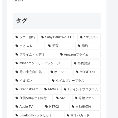
タグ
ソニー銀行
Sony Bank WALLET
dマガジン
さとふる
子育て
節約
プライム・ビデオ
Amazonプライム
mineoエントリーパッケージ
外貨決済
電力小売自由化
ポイント
MONEYKit
くまポン
タイムズカープラス
Grandstream
MVNO
Tポイントプログラム
住信SBIネット銀行
ATA
今治タオル
Apple TV
HT702
自動車保険
Bluetoothヘッドセット
マネパカード