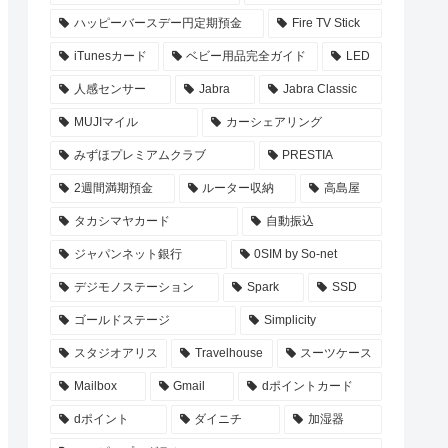
ハッピーバースデー円定期預金
Fire TV Stick
iTunesカード
ベビー用品完全ガイド
LED
人感センサー
Jabra
Jabra Classic
MUJIマイル
カーシェアリング
みずほプレミアムクラブ
PRESTIA
2週間満期預金
ルーター収納
高島屋
タカシマヤカード
自動振込
ジャパンネット銀行
0SIM by So-net
デジモノステーション
Spark
SSD
ゴールドステージ
Simplicity
スタジオアリス
Travelhouse
スーツケース
Mailbox
Gmail
dポイントカード
dポイント
ダイニチ
加湿器