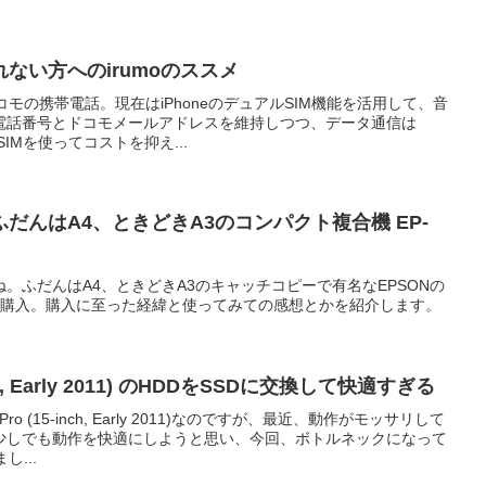
ない方へのirumoのススメ
コモの携帯電話。現在はiPhoneのデュアルSIM機能を活用して、音
電話番号とドコモメールアドレスを維持しつつ、データ通信は
SIMを使ってコストを抑え...
だんはA4、ときどきA3のコンパクト複合機 EP-
。ふだんはA4、ときどきA3のキャッチコピーで有名なEPSONの
A3を購入。購入に至った経緯と使ってみての感想とかを紹介します。
inch, Early 2011) のHDDをSSDに交換して快適すぎる
ro (15-inch, Early 2011)なのですが、最近、動作がモッサリして
少しでも動作を快適にしようと思い、今回、ボトルネックになって
し...