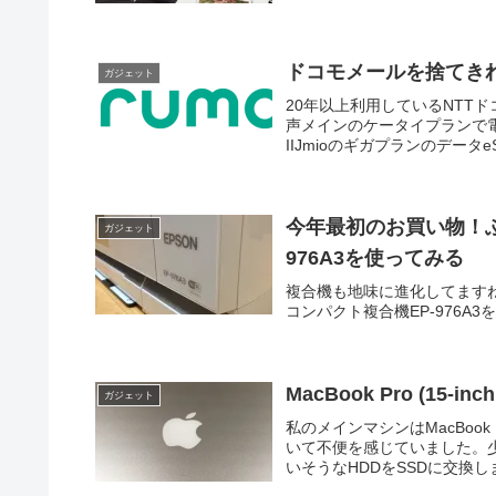
ドコモメールを捨てきれ
ガジェット
20年以上利用しているNTTド
声メインのケータイプランで
IIJmioのギガプランのデータe
今年最初のお買い物！ふ
ガジェット
976A3を使ってみる
複合機も地味に進化してますね
コンパクト複合機EP-976
MacBook Pro (15-
ガジェット
私のメインマシンはMacBook P
いて不便を感じていました。
いそうなHDDをSSDに交換しま