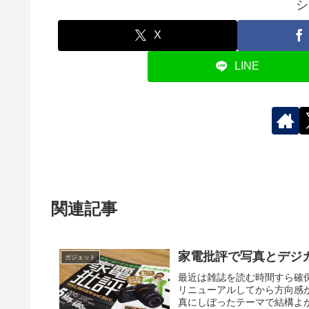
シ
X
LINE
関連記事
家電批評で写真とデジ
ガジェット
最近は雑誌を読む時間すら確
リニューアルしてから方向感が
真にしぼったテーマで結構よかった