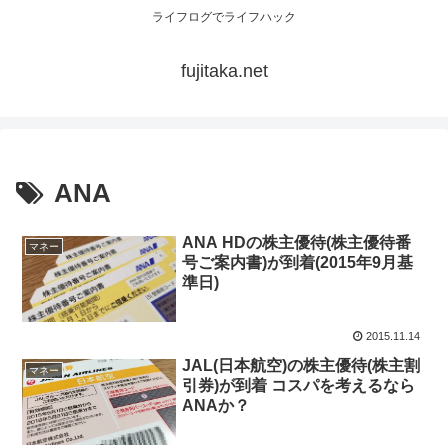
ライフログでライフハック
fujitaka.net
ANA
ANA HDの株主優待(株主優待番
マネー
号ご案内書)が到着(2015年9月基
準日)
2015.11.14
JAL(日本航空)の株主優待(株主割
マネー
引券)が到着 コスパを考えるなら
ANAか？