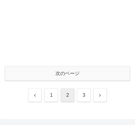
次のページ
前
次
1
2
3
へ
へ