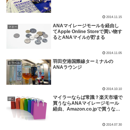
2014.11.15
ANAマイレージモールを経由し
マネー
てApple Online Storeで買い物す
るとANAマイルが貯まる
2014.11.05
羽田空港国際線ターミナルの
トラベル
ANAラウンジ
2014.10.10
マイラーならば常識？楽天市場で
雑記
買うならANAマイレージモール
経由、Amazon.co.jpで買うなら
JMBモール経由
2014.07.30